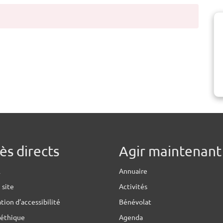
ès directs
Agir maintenant 
l
Annuaire
 site
Activités
tion d’accessibilité
Bénévolat
 éthique
Agenda